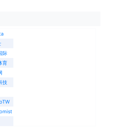
ta
士
国际
体育
网
科技
ooTW
omist