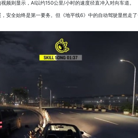
频则显示，AI以约150公里/小时的速度径直冲入对向车道。
展，安全始终是第一要务。但《地平线6》中的自动驾驶显然走了