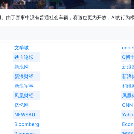
。由于赛事中没有普通社会车辆，赛道也更为开放，AI的行为
文学城
cnbe
铁血论坛
Q博
新浪网
新浪
新浪财经
新浪
新浪军事
和讯
凤凰财经
凤凰
亿忆网
CNN
NEWSAU
Yah
Bloomberg
Econ
Pingwest
1688