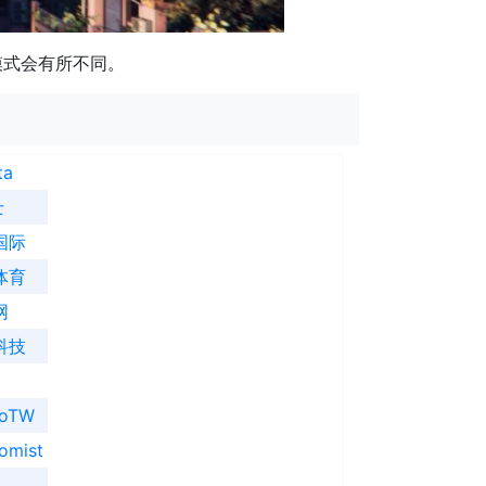
模式会有所不同。
ta
士
国际
体育
网
科技
ooTW
omist