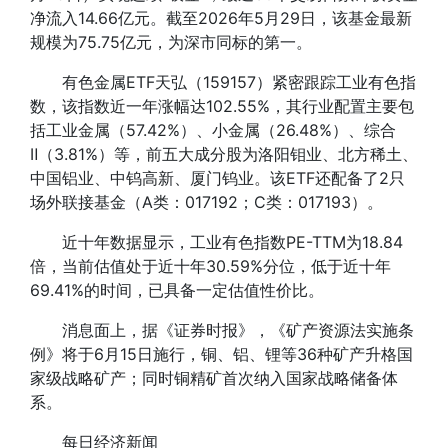
净流入14.66亿元。截至2026年5月29日，该基金最新
规模为75.75亿元，为深市同标的第一。
有色金属ETF天弘（159157）紧密跟踪工业有色指
数，该指数近一年涨幅达102.55%，其行业配置主要包
括工业金属（57.42%）、小金属（26.48%）、综合
Ⅱ（3.81%）等，前五大成分股为洛阳钼业、北方稀土、
中国铝业、中钨高新、厦门钨业。该ETF还配备了2只
场外联接基金（A类：017192；C类：017193）。
近十年数据显示，工业有色指数PE-TTM为18.84
倍，当前估值处于近十年30.59%分位，低于近十年
69.41%的时间，已具备一定估值性价比。
消息面上，据《证券时报》，《矿产资源法实施条
例》将于6月15日施行，铜、铝、锂等36种矿产升格国
家级战略矿产；同时铜精矿首次纳入国家战略储备体
系。
每日经济新闻