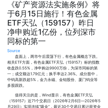
《矿产资源法实施条例》将
于6月15日施行！有色金属
ETF天弘（159157）昨日
净申购近1亿份，位列深市
同标的第一
Source
盘面上，两市午后震荡下行，有色金属概念下跌。
相关ETF方面，有色金属ETF天弘（159157）标的指数
收盘跌0.55%，净申购达9900万份，为深市同标的第
一；成交额达1.79亿元；换手率达2.36%。成分股中，
中钨高新跌超5%，金力永磁、金钼股份、厦门钨业等
多股跟跌。
值得关注的是，Wind显示，有色金属ETF天弘
（159157）近71个交易日（2026年2月6日―2026年5
月29日）实现连续“吸金”，最近30个交易日累计获资金