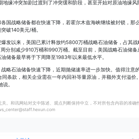
期地缘冲突加剧过渡到了冲突缓和阶段，甚至开始对原油地缘风
和各国战略储备都在快速下降，若霍尔木兹海峡继续被封锁，那么
破140美元/桶。
爆发以来，美国已累计释放约5800万桶战略石油储备，占其战
分别减少910万桶和990万桶。截至目前，美国战略石油储备总量
油储备最早将于下周降至1983年以来最低水平。
战略石油储备快速下降，近期抛储速率进一步加快。值得注意的是
模式。根据合同条款，相关企业需在一年内回补等量原油，并额外支付溢
她说。
无关。和讯网站对文中陈述、观点判断保持中立，不对所包含内容的准确
er@staff.hexun.com