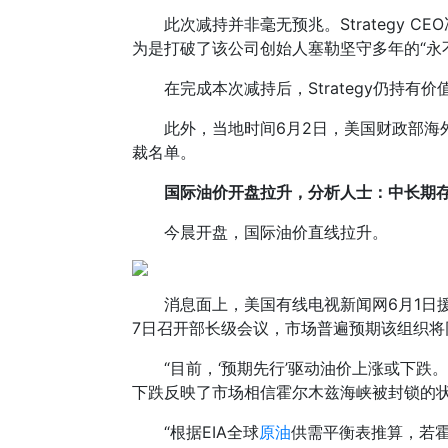
此次减持并非毫无预兆。Strategy 
为是打破了该公司创始人塞勒坚守多年的“永
在完成本次减持后，Strategy仍持
此外，当地时间6月2日，美国财政部
裁名单。
国际油价开盘拉升，分析人士：中长期
今晨开盘，国际油价直线拉升。
消息面上，美国有线电视新闻网6月1日
7日召开部长级会议，市场普遍预期该组织将同
“目前，‘预期先行’驱动油价上涨或下跌
下跌反映了市场相信霍尔木兹海峡被封锁的
“根据EIA全球
原油
供需平衡表推算，若霍