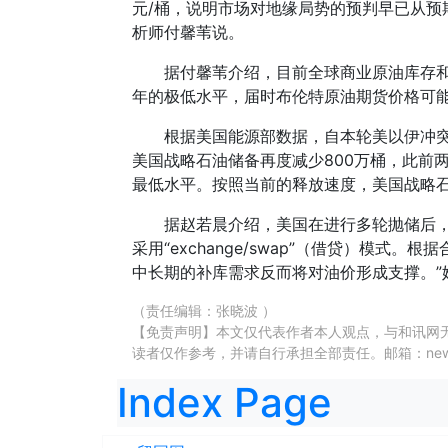
元/桶，说明市场对地缘局势的预判早已从预
析师付馨苇说。
据付馨苇介绍，目前全球商业原油库存
年的极低水平，届时布伦特原油期货价格可能突
根据美国能源部数据，自本轮美以伊冲突
美国战略石油储备再度减少800万桶，此前两周
最低水平。按照当前的释放速度，美国战略石
据赵若晨介绍，美国在进行多轮抛储后，
采用“exchange/swap”（借贷）
中长期的补库需求反而将对油价形成支撑。”
（责任编辑：张晓波 ）
【免责声明】本文仅代表作者本人观点，与和讯网
读者仅作参考，并请自行承担全部责任。邮箱：news_cent
Index Page