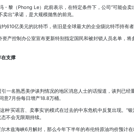
CEO冯・黎（Phong Le）此前表示，在特定条件下，公司“可能
不卖出”承诺，是大规模抛售的前兆。
有价值约610亿美元的比特币，依旧是全球最大的企业级比特币持有
海外资产控制办公室宣布更新特别指定国民和被封锁人员名单，将
存在支撑
援引一名熟悉美伊谈判情况的地区消息人士的话报道，谈判已经重
意7月份每日增产18.8万桶。
。这种‘买谣言、卖事实’的模式在过去的中东危机中反复出现。”银
状态不会无限期持续。
尔木兹海峡6月解封，那么今年下半年的布伦特原油均价预计在8