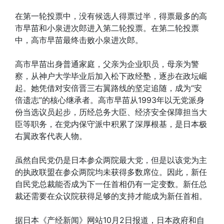
在第一轮投票中，没有候选人得票过半，得票最多的高
市早苗和小泉进次郎进入第二轮投票。在第二轮投票
中，高市早苗最终击败小泉进次郎。
高市早苗出身普通家庭，父亲为企业职员，母亲为警
察，从神户大学毕业后加入松下政经塾，逐步在政坛崛
起。她凭借对安倍晋三右翼路线的坚定追随，成为“安
倍遗志”的核心继承者。高市早苗从1993年以无党派身
份当选议员起步，历经总务大臣、经济安全保障担当大
臣等职务，在党内保守派中积累了深厚根基，是日本极
右翼政客代表人物。
虽然自民党仍是日本参众两院最大党，但是以该党为主
的执政联盟在参众两院均未获得多数席位。因此，新任
自民党总裁能否成为下一任首相仍有一定变数。新任总
裁还需要在众议院获得足够的支持才能成为新任首相。
据日本《产经新闻》网站10月2日报道，日本政府和自