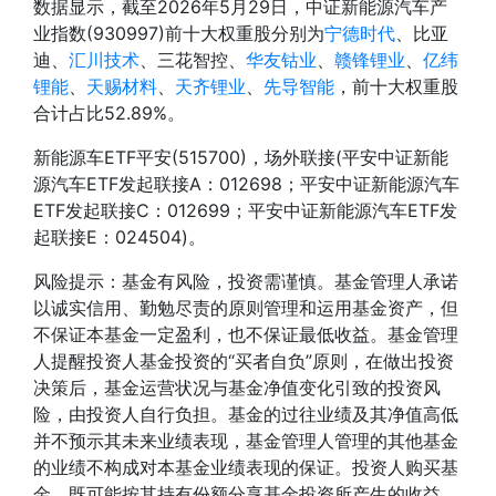
数据显示，截至2026年5月29日，中证新能源汽车产
业指数(930997)前十大权重股分别为
宁德时代
、比亚
迪、
汇川技术
、三花智控、
华友钴业
、
赣锋锂业
、
亿纬
锂能
、
天赐材料
、
天齐锂业
、
先导智能
，前十大权重股
合计占比52.89%。
新能源车ETF平安(515700)，场外联接(平安中证新能
源汽车ETF发起联接A：012698；平安中证新能源汽车
ETF发起联接C：012699；平安中证新能源汽车ETF发
起联接E：024504)。
风险提示：基金有风险，投资需谨慎。基金管理人承诺
以诚实信用、勤勉尽责的原则管理和运用基金资产，但
不保证本基金一定盈利，也不保证最低收益。基金管理
人提醒投资人基金投资的“买者自负”原则，在做出投资
决策后，基金运营状况与基金净值变化引致的投资风
险，由投资人自行负担。基金的过往业绩及其净值高低
并不预示其未来业绩表现，基金管理人管理的其他基金
的业绩不构成对本基金业绩表现的保证。投资人购买基
金，既可能按其持有份额分享基金投资所产生的收益，