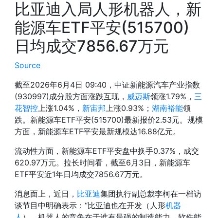
比亚迪入局人形机器人，新
能源车ETF平安(515700)
日均成交7856.67万元
Source
截至2026年6月4日 09:40，中证新能源汽车产业指数
(930997)成分股方面涨跌互现，
威迈斯
领涨1.79%，
三
花智控
上涨1.04%，
新宙邦
上涨0.93%；
湖南裕能
领
跌。新能源车ETF平安(515700)最新报价2.53元。规模
方面，新能源车ETF平安最新规模达16.88亿元。
流动性方面，新能源车ETF平安盘中换手0.37%，成交
620.97万元。拉长时间看，截至6月3日，新能源车
ETF平安近1年日均成交7856.67万元。
消息面上，近日，
比亚迪
集团执行副总裁李柯在一档访
谈节目中明确表示：“比亚迪也在开发（人形
机器
人
）。机器人的竞争在于谁有最强的制造能力、软件能