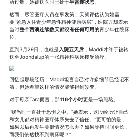
药过量，她被送医时已处于
半昏迷状态
。
然而，尽管医疗人员在事发第二天就评估认为她需
要“紧急入住青少年急性精神健康病房”，医院方却表示
当时
整个西澳连续数天都没有任何可用的
青少年住院床
位。
直到3月29日，也就是
入院五天后
，Maddi才终于被转
送至Joondalup的一张精神科病床接受治疗。
回忆起那段经历，Maddi坦言自己对许多细节已经记不
清，但她希望这样的情况能够得到改变。
对于母亲Tara而言，那
116个小时
更是一场煎熬。
“我当时一直处于恐惧之中。”她表示，这段经历让自己
和女儿都对精神医疗体系失去了信任。“更可怕的是，
如果以后再发生类似情况怎么办？如果等待时间更长，
而我们依然找不到病床呢？”