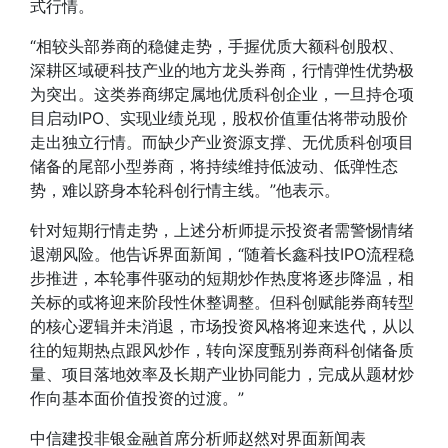
式行情。
“相较头部券商的稳健走势，手握优质大额科创股权、
深耕区域硬科技产业的地方龙头券商，行情弹性优势极
为突出。这类券商绑定属地优质科创企业，一旦持仓项
目启动IPO、实现业绩兑现，股权价值重估将带动股价
走出独立行情。而缺少产业资源支撑、无优质科创项目
储备的尾部小型券商，将持续维持低波动、低弹性态
势，难以跻身本轮科创行情主线。”他表示。
针对短期行情走势，上述分析师提示投资者需警惕情绪
退潮风险。他告诉界面新闻，“随着长鑫科技IPO流程稳
步推进，本轮事件驱动的短期炒作热度将逐步降温，相
关标的或将迎来阶段性休整调整。但科创赋能券商转型
的核心逻辑并未消退，市场投资风格将迎来迭代，从以
往的短期热点跟风炒作，转向深度甄别券商科创储备质
量、项目落地效率及长期产业协同能力，完成从题材炒
作向基本面价值投资的过渡。”
中信建投非银金融首席分析师赵然对界面新闻表