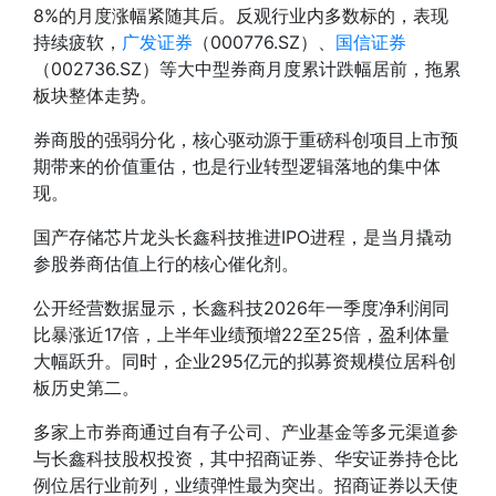
8%的月度涨幅紧随其后。反观行业内多数标的，表现
持续疲软，
广发证券
（000776.SZ）、
国信证券
（002736.SZ）等大中型券商月度累计跌幅居前，拖累
板块整体走势。
券商股的强弱分化，核心驱动源于重磅科创项目上市预
期带来的价值重估，也是行业转型逻辑落地的集中体
现。
国产存储芯片龙头长鑫科技推进IPO进程，是当月撬动
参股券商估值上行的核心催化剂。
公开经营数据显示，长鑫科技2026年一季度净利润同
比暴涨近17倍，上半年业绩预增22至25倍，盈利体量
大幅跃升。同时，企业295亿元的拟募资规模位居科创
板历史第二。
多家上市券商通过自有子公司、产业基金等多元渠道参
与长鑫科技股权投资，其中招商证券、华安证券持仓比
例位居行业前列，业绩弹性最为突出。招商证券以天使