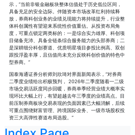
示，“当前非银金融板块整体估值处于历史低位区间，
具备充足的安全边际。伴随资本市场改革红利持续释
放，券商科创业务的业绩兑现能力将持续提升，行业整
体科创属性有望迎来系统性价值重估。从投资布局角
度，可重点锁定两类标的：一是综合实力雄厚、科创项
目储备充沛、具备全链条综合服务能力的头部券商；二
是深耕细分科创赛道、优质明星项目参投比例高、双创
跟投浮盈丰厚，且估值尚未充分反映科创价值的特色中
型券商。”
国泰海通证券分析师刘欣琦对界面新闻表示，“对券商
二季度业绩给出积极预判， 2026年二季度随着一二级
市场交易活跃度同步回暖，券商单季经营业绩大概率实
现环比大幅上行，有望超越去年三季度的业绩高点。目
前压制券商板块交易表现的负面因素已大幅消解，后续
可重点围绕财富管理、跨境国际业务、一级市场股权投
资三大高弹性赛道布局选股。”
Index Page