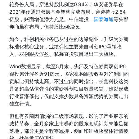
轮身份入局，穿透持股比例达0.94%；华安证券早在
2021年便通过双层基金架构完成布局，穿透持股2.64
亿股，账面增值潜力充足。中信建投、
国泰海通
等头部
券商虽有布局，但持股比例偏低。
如今，科创相关业务已从过往的边缘副业，升级为券商
标准化核心业务，业绩弹性主要来自科创IPO承销收
入、双创跟投浮盈、私募直投项目退出三大板块。
Wind数据显示，截至5月末，头部及特色券商双创IPO
跟投累计浮盈近91亿元，多家机构跟投收益对净利润的
贡献比例持续走高。不过业内同时指出，长鑫科技这类
具备超高估值弹性的重磅科创项目数量稀缺，难以形成
行业普涨催化，仅能支撑少数具备资源优势的券商走出
独立行情。
但也有券商因偏弱的二级市场表现，影响了产业股东的
减持节奏，全月多家上市券商的股东套现计划未能足额
落地，部分更是全程零减持，侧面印证板块整体行情疲
软、估值承压的现状。