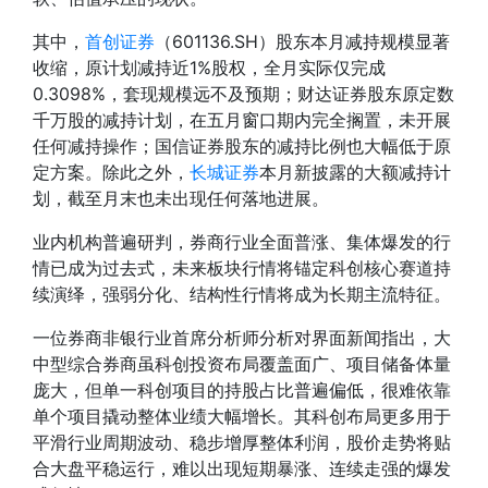
其中，
首创证券
（601136.SH）股东本月减持规模显著
收缩，原计划减持近1%股权，全月实际仅完成
0.3098%，套现规模远不及预期；财达证券股东原定数
千万股的减持计划，在五月窗口期内完全搁置，未开展
任何减持操作；国信证券股东的减持比例也大幅低于原
定方案。除此之外，
长城证券
本月新披露的大额减持计
划，截至月末也未出现任何落地进展。
业内机构普遍研判，券商行业全面普涨、集体爆发的行
情已成为过去式，未来板块行情将锚定科创核心赛道持
续演绎，强弱分化、结构性行情将成为长期主流特征。
一位券商非银行业首席分析师分析对界面新闻指出，大
中型综合券商虽科创投资布局覆盖面广、项目储备体量
庞大，但单一科创项目的持股占比普遍偏低，很难依靠
单个项目撬动整体业绩大幅增长。其科创布局更多用于
平滑行业周期波动、稳步增厚整体利润，股价走势将贴
合大盘平稳运行，难以出现短期暴涨、连续走强的爆发