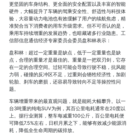
更坚固的车身结构、更全面的安全配置以及丰富的智能
硬件，大幅提升了车辆的驾乘安全性、舒适性与科技体
验，大容量动力电池也有效缓解了用户的续航焦虑，精
准契合当下消费者的用车升级需求。但不可否认的是，
乘用车持续增重的发展趋势，也暗藏诸多行业隐患
。
工
信部信息通信经济专家委员会委员盘和林表示：
盘和林：
超过一定重量是缺点，低于一定重量也是缺
点
，合理的重量才是最佳的。重量是一把双刃剑，它存
在一定的合理空间。过轻可能会导致行驶不稳，抗风能
力弱，碰撞的反冲区不足，过重则会牺牲经济性，加剧
轮胎、刹车的磨损，还容易导致转向不足等操控性问
题。
车辆增重带来的最直观问题，就是能耗大幅攀升。
以一
台3吨重的纯电SUV为例，其百公里电耗通常在20度以
上。据行业测算，整车每减重100公斤，百公里电耗便
可降低7.5%左右，日积月累之下，能够有效减少能源消
耗，降低全生命周期的碳排放。