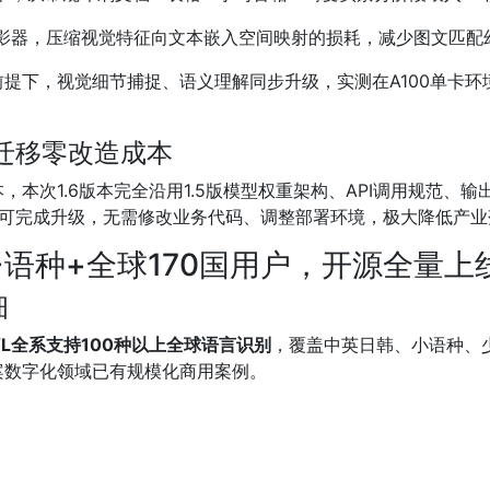
投影器，压缩视觉特征向文本嵌入空间映射的损耗，减少图文匹配
提下，视觉细节捕捉、语义理解同步升级，实测在A100单卡环
业迁移零改造成本
次1.6版本完全沿用1.5版模型权重架构、API调用规范、输出格式
模型权重即可完成升级，无需修改业务代码、调整部署环境，极大降低产
+语种+全球170国用户，开源全量上
细
R-VL全系支持100种以上全球语言识别
，覆盖中英日韩、小语种、少
案数字化领域已有规模化商用案例。