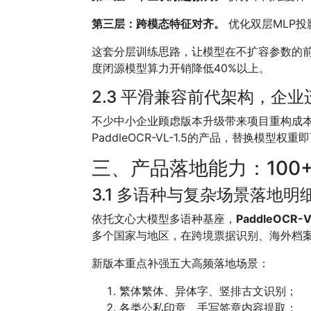
第三层：跨模态特征对齐。
优化双层MLP
这套分层训练思路，让模型在不扩容参数的前
度闭源模型算力开销降低40%以上。
2.3 平滑兼容前代架构，企
不少中小企业顾虑版本升级带来项目重构成本，本
PaddleOCR-VL-1.5的产品，替换
三、产品落地能力：100
3.1 多语种与复杂场景落地明
依托文心大模型多语种基座，
PaddleOC
多个国家与地区，在跨境票据识别、海外档
新版本重点补强五大高频落地场景：
繁体繁体、异体字、竖排古文识别；
各类公私印章、手写签章内容提取；