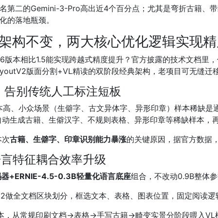
名第二的Gemini-3-Pro高出近4个百分点；尤其是弯折古
子化的落地瓶颈。
9B架构不变，两大核心优化逻辑实现
1.6版本相比1.5能实现跨越式精度提升？官方披露的技术文档里
ayoutV2版面分割+VL精读的双阶段经典架构，老项目可无缝迁
制，告别传统人工标注短板
本高、小众场景（生僻字、古文异体字、异形印章）样本稀缺是通病
自动生成古籍、生僻汉字、不规则表格、异形印章等稀缺样本，
本次
古籍、生僻字、印章识别能力暴涨
的关键原因，据官方数据，
-语言特征耦合效率升级
+ERNIE-4.5-0.3B轻量化语言底座
组合，不改动0.9B整体
outV2做全文档区块划分，框选文本、表格、图表位置，固定阅读逻
本，从常规印刷文档→表格→手写古籍→畸变实景分阶段喂入VL