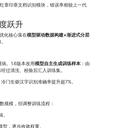
籍、带红章印章文档识别模块，错误率相较上一代
精度跃升
，优化核心落在
模型驱动数据构建+渐进式分层
移。
。1.6版本改用
模型自主生成训练样本
：由
再经过清洗、校验后汇入训练集。
冷门生僻汉字识别准确率提升超7%。
参数规模，但调整训练流程：
辑。
模型，逐步收敛权重。