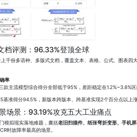
.6通用文档评测：96.33%登顶全球
录上千份多语种、多版式文档，覆盖文本、表格、公式、图表四大
准确率
M-OCR三款主流模型综合得分全部低于95%，差距稳定在1.2%~3.8%
.5在v1.5基准得分94.5%，新版本跨版本、跨基准实现2个百分
nch实景场景：93.19%攻克五大工业痛点
专门模拟现实落地难题，囊括
老旧扫描件、纸张弯折变形、手机屏
CR时故障率最高的场景。