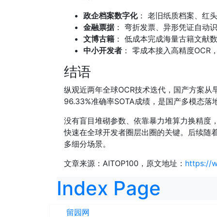
政企档案数字化
： 老旧纸质档案、红
金融票据
： 弯折发票、异形凭证自动
文博古籍
： 低成本完成海量古籍文献
中小开发者
： 零成本接入高精度OCR
结语
纵观近两年全球OCR技术迭代，国产方案从早年追
96.33%准确率SOTA成绩，是国产多模态
没有盲目堆砌参数、依靠暴力堆算力换精度
快速在全球开发者圈层出圈的关键。后续随着
多细分场景。
文章来源：AITOP100，原文地址：
https://
Index Page
留园网