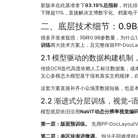
新版本在此基准拿下
93.19%总指标
，对比排
下降超11%，直接解决文博数字化、档案电
二、底层技术细节：0.
很多开发者疑惑：同样0.9B参数量，为什么
训练
两大技术方案上，且完整保留PP-DocL
2.1 模型驱动的数据构建机
传统OCR迭代高度依赖人工标注数据集，成
文心多模态大模型基于现有真实文档规律，
这套方案直接补齐小众场景数据短板，也是
2.2 渐进式分层训练，视觉
模型底层依旧沿用
NaViT动态分辨率视觉编码器
第一层：版面预训练。
先用PP-DocLay
第二层：单区块渐进微调。
拆分不同难度样