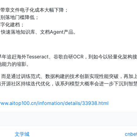
头带章文件电子化成本大幅下降；
识别落地门槛降低；
数字化建档；
，快速落地知识库、文档Agent产品。
赶海外Tesseract、谷歌自研OCR，到如今以轻量化架构接连登顶
落地能力的缩影。
，而是通过训练范式、数据构建的技术创新实现性能突破，再加
开源社区持续迭代优化，该系列模型大概率会进一步下沉到智慧
www.aitop100.cn/infomation/details/33938.html
文学城
cnbe