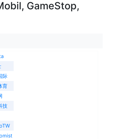
Mobil, GameStop,
ta
士
国际
体育
网
科技
ooTW
omist