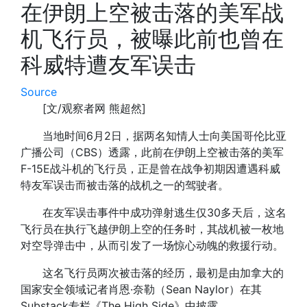
在伊朗上空被击落的美军战
机飞行员，被曝此前也曾在
科威特遭友军误击
Source
[文/观察者网 熊超然]
当地时间6月2日，据两名知情人士向美国哥伦比亚
广播公司（CBS）透露，此前在伊朗上空被击落的美军
F-15E战斗机的飞行员，正是曾在战争初期因遭遇科威
特友军误击而被击落的战机之一的驾驶者。
在友军误击事件中成功弹射逃生仅30多天后，这名
飞行员在执行飞越伊朗上空的任务时，其战机被一枚地
对空导弹击中，从而引发了一场惊心动魄的救援行动。
这名飞行员两次被击落的经历，最初是由加拿大的
国家安全领域记者肖恩·奈勒（Sean Naylor）在其
Substack专栏《The High Side》中披露。