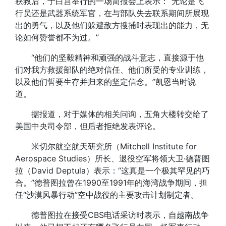
获救后，于白宫举行的一场简报会上表示：“无论是飞
行员还是武器系统军官，在与部队失去联系期间所展现
出的勇气，以及他们躲避敌方搜捕时表现出的能力，无
论如何赞誉都不为过。”
“他们的坚毅精神和顽强的战斗意志，直接源于他
们对我方救援部队的绝对信任、他们所受的专业训练，
以及他们誓要生存并归来的坚定信念。”凯恩当时说
道。
据报道，对于媒体的相关问询，五角大楼转交给了
美国中央司令部，但后者拒绝发表评论。
米切尔航空航天研究所（Mitchell Institute for
Aerospace Studies）所长、退役空军将领大卫·德普图
拉（David Deptula）表示：“这真是一个极其罕见的巧
合。”德普图拉曾在1990至1991年的海湾战争期间，担
任“沙漠风暴行动”空中战役的主要攻击计划制定者。
德普图拉在接受CBS电话采访时表示，自越南战争