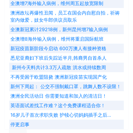
全澳增7海外输入病例，维州周五起放宽限制
澳洲政坛再爆性丑闻，员工在国会内自慰自拍，祈祷
室内做爱，妓女牛郎供议员取乐
全澳新冠累计29218例，新州昆州增7输入病例
全澳增8海外输入病例，维州将重启国际航班
新冠疫苗新阶段今启动 600万澳人有接种资格
悉尼亚裔妇下班后失踪近半月,韩裔男自首杀人
​ 新州今天料共计3.3万人疏散 洪水或持续数周
不再受困于欧盟阻挠 澳洲新冠疫苗实现国产化
新州下周起： 公交不强制戴口罩，跳舞人数不设限！
澳洲全民活动日 你需要知道和加入的清洁日！
英语面试差找工作难？这个免费课程适合你！
16岁儿子首次求职失败 护犊心切妈妈插手之后…
停更启事