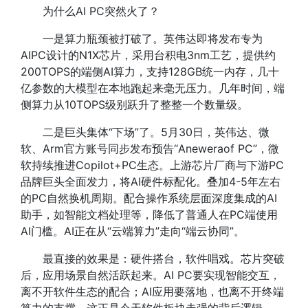
为什么AI PC突然火了？
一是算力瓶颈被打破了。英伟达即将发布专为
AIPC设计的N1X芯片，采用台积电3nm工艺，提供约
200TOPS的端侧AI算力，支持128GB统一内存，几十
亿参数的大模型在本地跑起来毫无压力。几年时间，端
侧算力从10TOPS级别跃升了整整一个数量级。
二是巨头集体“下场”了。5月30日，英伟达、微
软、Arm官方账号同步发布预告“Aneweraof PC”，微
软持续推进Copilot+PC生态。上游芯片厂商与下游PC
品牌巨头全面发力，将AI硬件标配化。叠加4-5年左右
的PC自然换机周期。配合操作系统层面深度集成的AI
助手，如智能文档处理等，降低了普通人在PC端使用
AI门槛。AI正在从“云端算力”走向“端云协同”。
最直接的效果是：硬件搭台，软件唱戏。芯片突破
后，应用场景自然活跃起来。AI PC要实现智能交互，
离不开软件生态的配合；AI应用要落地，也离不开终端