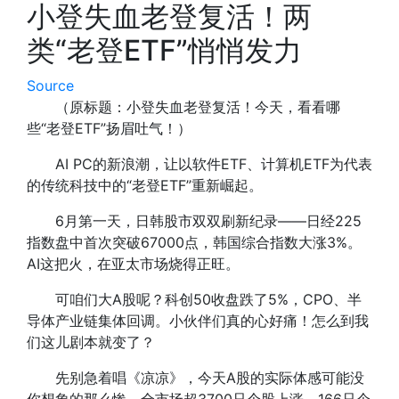
小登失血老登复活！两
类“老登ETF”悄悄发力
Source
（原标题：小登失血老登复活！今天，看看哪
些“老登ETF”扬眉吐气！）
AI PC的新浪潮，让以软件ETF、计算机ETF为代表
的传统科技中的“老登ETF”重新崛起。
6月第一天，日韩股市双双刷新纪录――日经225
指数盘中首次突破67000点，韩国综合指数大涨3%。
AI这把火，在亚太市场烧得正旺。
可咱们大A股呢？科创50收盘跌了5%，CPO、半
导体产业链集体回调。小伙伴们真的心好痛！怎么到我
们这儿剧本就变了？
先别急着唱《凉凉》，今天A股的实际体感可能没