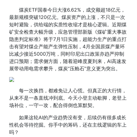
煤炭ETF国泰今日大涨6.62%，成交额超18亿元，
最新规模突破120亿元。煤炭资产的上涨，不只是一次
短时避险，供给端的实质性收缩才是核心逻辑。近期煤
矿安全检查大幅升级，应急管理部新版《煤矿重大事故
隐患判定标准》将于7月1日实施，超能力生产的重点打
击有望对煤企产能产生弹性压制，4月全国原煤产量环
比减少接近5000万吨，同时印尼出口政策亦趋严抑制
进口预期；需求侧方面，随着迎峰度夏到来，AI高速发
展带动用电需求攀升，煤炭“压舱石”意义更为突出。
每一次换挡，都难免让人心慌。但真正的大行情，
从来不是一条直线冲到底。今天小登主动歇脚，老登上
场补位，一守一攻，配合得倒也算默契。
如果这轮AI的产业趋势没有变，后续仍有很多成长
性机会等待挖掘。你手中的筹码，还在主线逻辑的车上
吗？