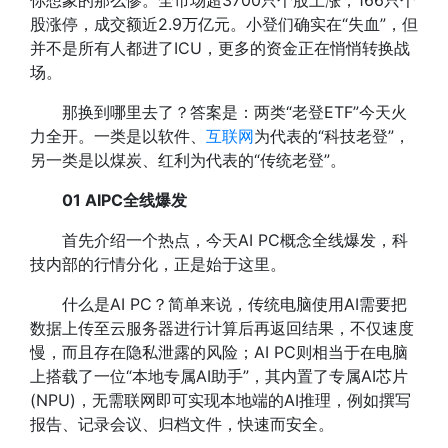
你想象的那么惨。全市场超3700只个股上涨，166只个
股涨停，成交额近2.9万亿元。小登们确实在“失血”，但
并不是所有人都进了ICU，更多的资金正在悄悄转换战
场。
那换到哪里去了？答案是：两类“老登ETF”今天火
力全开。一类是以软件、
互联网
为代表的“科技老登”，
另一类是以煤炭、红利为代表的“传统老登”。
01 AIPC全线爆发
首先介绍一个热点，今天AI PC概念全线爆发，科
技内部的行情分化，正是始于这里。
什么是AI PC？简单来说，传统电脑使用AI需要把
数据上传至云服务器进行计算后再返回结果，不仅速度
慢，而且存在隐私泄露的风险；AI PC则相当于在电脑
上搭载了一位“本地专属AI助手”，其内置了专属AI芯片
(NPU)，无需联网即可实现本地端的AI推理，例如撰写
报告、记录会议、归档文件，快速而安全。