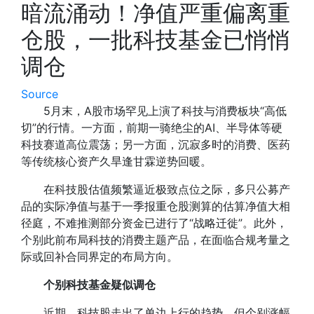
暗流涌动！净值严重偏离重
仓股，一批科技基金已悄悄
调仓
Source
5月末，A股市场罕见上演了科技与消费板块“高低
切”的行情。一方面，前期一骑绝尘的AI、半导体等硬
科技赛道高位震荡；另一方面，沉寂多时的消费、医药
等传统核心资产久旱逢甘霖逆势回暖。
在科技股估值频繁逼近极致点位之际，多只公募产
品的实际净值与基于一季报重仓股测算的估算净值大相
径庭，不难推测部分资金已进行了“战略迁徙”。此外，
个别此前布局科技的消费主题产品，在面临合规考量之
际或回补合同界定的布局方向。
个别科技基金疑似调仓
近期，科技股走出了单边上行的趋势，但个别涨幅