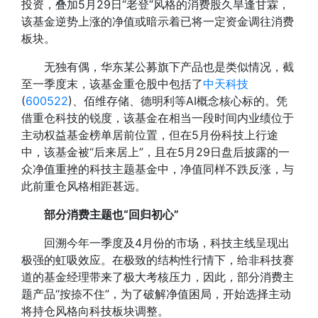
投资，叠加5月29日“老登”风格的消费股久旱逢甘霖，
该基金逆势上涨的净值或暗示着已将一定资金调往消费
板块。
无独有偶，华东某公募旗下产品也是类似情况，截
至一季度末，该基金重仓股中包括了
中天科技
(
600522
)、佰维存储、德明利等AI概念核心标的。凭
借重仓科技的锐度，该基金在相当一段时间内业绩位于
主动权益基金榜单居前位置，但在5月份科技上行途
中，该基金被“后来居上”，且在5月29日盘后披露的一
众净值重挫的科技主题基金中，净值同样不跌反涨，与
此前重仓风格相距甚远。
部分消费主题也“回归初心”
回溯今年一季度及4月份的市场，科技主线呈现出
极强的虹吸效应。在极致的结构性行情下，给非科技赛
道的基金经理带来了极大考核压力，因此，部分消费主
题产品“按捺不住”，为了破解净值困局，开始选择主动
将持仓风格向科技板块调整。