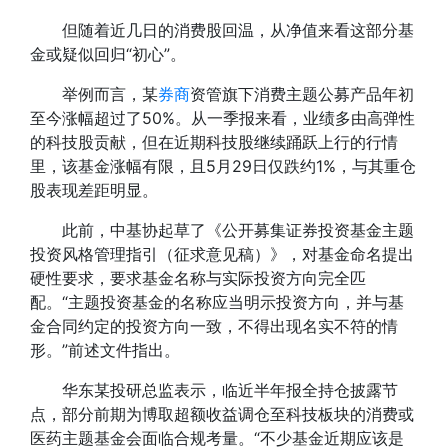
但随着近几日的消费股回温，从净值来看这部分基
金或疑似回归“初心”。
举例而言，某
券商
资管旗下消费主题公募产品年初
至今涨幅超过了50%。从一季报来看，业绩多由高弹性
的科技股贡献，但在近期科技股继续踊跃上行的行情
里，该基金涨幅有限，且5月29日仅跌约1%，与其重仓
股表现差距明显。
此前，中基协起草了《公开募集证券投资基金主题
投资风格管理指引（征求意见稿）》，对基金命名提出
硬性要求，要求基金名称与实际投资方向完全匹
配。“主题投资基金的名称应当明示投资方向，并与基
金合同约定的投资方向一致，不得出现名实不符的情
形。”前述文件指出。
华东某投研总监表示，临近半年报全持仓披露节
点，部分前期为博取超额收益调仓至科技板块的消费或
医药主题基金会面临合规考量。“不少基金近期应该是