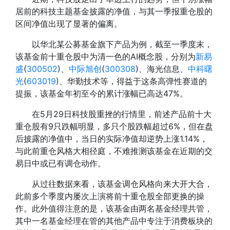
居前的科技主题基金披露的净值，与其一季报重仓股的
区间净值出现了显著的偏离。
以华北某公募基金旗下产品为例，截至一季度末，
该基金前十重仓股中为清一色的AI概念股，分别为
新易
盛
(
300502
)、
中际旭创
(
300308
)、海光信息、
中科曙
光
(
603019
)、华勤技术等，得益于这条高弹性赛道的
提振，该基金年初至今的累计涨幅已高达47%。
在5月29日科技股重挫的行情里，前述产品前十大
重仓股有9只跌幅明显，多只个股跌幅超过6%，但在盘
后披露的净值中，当日的实际净值却逆势上涨1.14%，
与此前重仓风格大相径庭，不难推测该基金在近期的交
易日中或已有调仓动作。
从过往数据来看，该基金调仓风格向来大开大合，
此前多个季度内屡次上演将前十重仓股全部更换的操
作。此外值得注意的是，该基金由两名基金经理共管，
其中一名基金经理在管的其他产品中专注于消费板块的