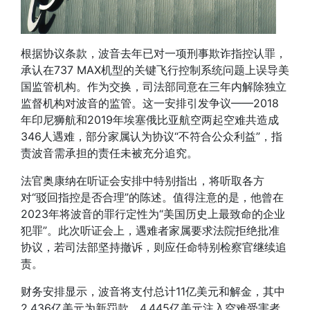
根据协议条款，波音去年已对一项刑事欺诈指控认罪，
承认在737 MAX机型的关键飞行控制系统问题上误导美
国监管机构。作为交换，司法部同意在三年内解除独立
监督机构对波音的监管。这一安排引发争议——2018
年印尼狮航和2019年埃塞俄比亚航空两起空难共造成
346人遇难，部分家属认为协议“不符合公众利益”，指
责波音需承担的责任未被充分追究。
法官奥康纳在听证会安排中特别指出，将听取各方
对“驳回指控是否合理”的陈述。值得注意的是，他曾在
2023年将波音的罪行定性为“美国历史上最致命的企业
犯罪”。此次听证会上，遇难者家属要求法院拒绝批准
协议，若司法部坚持撤诉，则应任命特别检察官继续追
责。
财务安排显示，波音将支付总计11亿美元和解金，其中
2.436亿美元为新罚款，4.445亿美元注入空难受害者