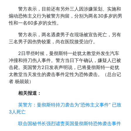
警方表示，目前还有另外三人因涉嫌策划、实施和
煽动恐怖主义行为被警方拘留，分别为两名30多岁的男
性和一名60多岁的女性。
警方表示，两名遇袭男子在现场被宣告死亡，另有
三名男子因伤势较重，尚在医院接受治疗。
2日早些时候，曼彻斯特一处犹太教堂外发生汽车
冲撞和持刀伤人事件。警方当日下午确认，嫌疑人已被
击毙。英国警方2日发表声明说，已将曼彻斯特一处犹
太教堂当天发生的袭击事件定性为恐怖袭击。（总台记
者 杨兢兢）
相关报道：
英警方：曼彻斯特持刀袭击为“恐怖主义事件” 已致
3人死亡
联合国秘书长强烈谴责英国曼彻斯特恐怖袭击事件