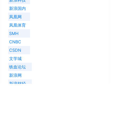
新浪科技
新浪国内
凤凰网
凤凰体育
SMH
CNBC
CSDN
文学城
铁血论坛
新浪网
新浪财经
新浪军事
凤凰财经
亿忆网