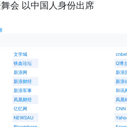
舞会 以中国人身份出席
席
文学城
cnbe
铁血论坛
Q博
新浪网
新浪
新浪财经
新浪
新浪军事
和讯
凤凰财经
凤凰
亿忆网
CNN
NEWSAU
Yah
Bloomberg
Econ