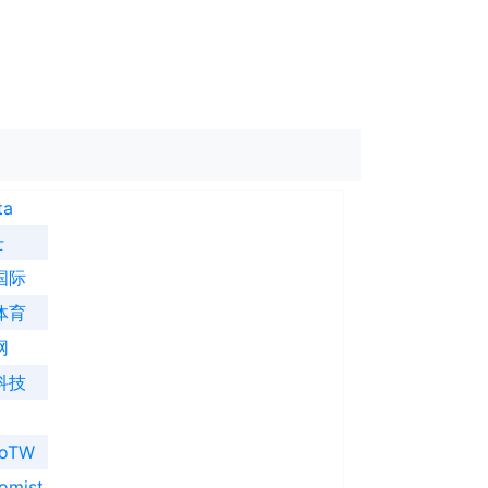
ta
士
国际
体育
网
科技
ooTW
omist