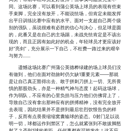
同。这场比赛，可以看到蒲公英场上球员的表现有些束
手束脚，完全没有放开，不能说怯场，但肯定未能发挥
出平日训练比赛中应有的水平。面对一支超自己两个级
别的强队，虽说很难有必胜的信心与决心，但足球是圆
的，此番又是在自己的主场踢，未战先怯肯定是不该出
现的，而且正因有如此好的机会，年轻球员才更应该好
好“亮剑”，充分展示一下自己，不枉费一路过来的艰辛
与努力……
遗憾这场比赛广州蒲公英德桦绿建的场上球员们没
有做到，他们在面对劲旅时仍欠缺1重要元素——那就
是让自己真正豁得出去、敢于拼刺刀拼上一切、无所畏
惧的那股劲头，亦是一种精气神与态度！起码这场球，
作为弱队，不应有的心里负担与压力他们仿佛背上了，
导致自己没有拿出那种应有的拼搏精神，没有完全放开
去表现，因此结果并不是拼到最后壮烈饮恨告负的样
子，反而有点畏畏缩缩窝囊输球的姿态。0射门足以说
明一切，球都运作到禁区了，怎么就紧张到不敢拔脚怒
射了？否则1球的差距，任何事都有可能发生！这不应