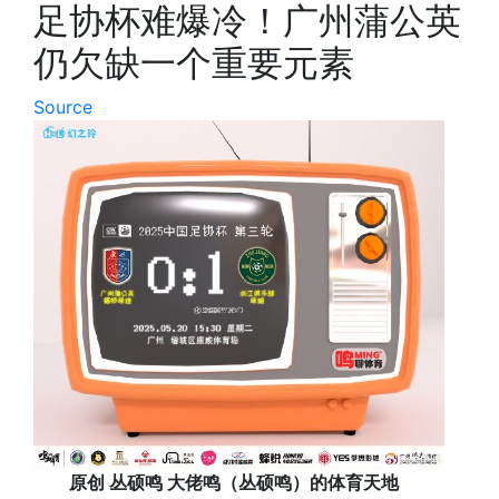
足协杯难爆冷！广州蒲公英
仍欠缺一个重要元素
Source
原创 丛硕鸣 大佬鸣（丛硕鸣）的体育天地