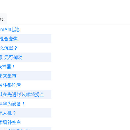
xt
40mAh电池
倍混合变焦
么沉默？
额 无可撼动
表神器！
未来集市
独斗很吃亏
以在先进封装领域捞金
弃华为设备！
无人机？
术填补空白