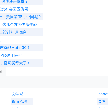
，保质还是保价？
库克发布会回应质疑
一，美国第38，中国呢？
，这几个方面仍需依赖
人士设计的运动腕
法
东备战Mate 30！
Pro终于降价！
补贴，官网买亏大了！
xt
文学城
cnbe
铁血论坛
Q博