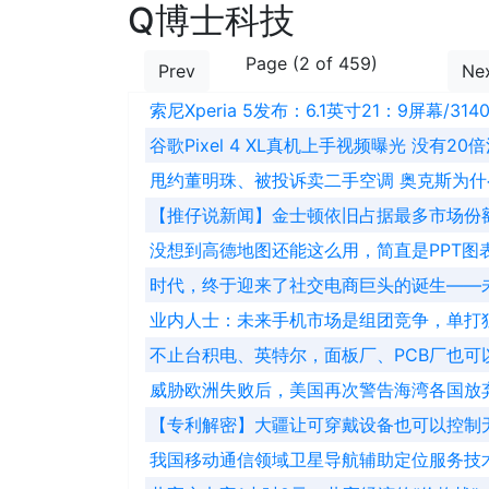
Q博士科技
Page (2 of 459)
Prev
Ne
索尼Xperia 5发布：6.1英寸21：9屏幕/31
谷歌Pixel 4 XL真机上手视频曝光 没有20
甩约董明珠、被投诉卖二手空调 奥克斯为什
【推仔说新闻】金士顿依旧占据最多市场份
没想到高德地图还能这么用，简直是PPT图
时代，终于迎来了社交电商巨头的诞生——
业内人士：未来手机市场是组团竞争，单打
不止台积电、英特尔，面板厂、PCB厂也可
威胁欧洲失败后，美国再次警告海湾各国放
【专利解密】大疆让可穿戴设备也可以控制
我国移动通信领域卫星导航辅助定位服务技